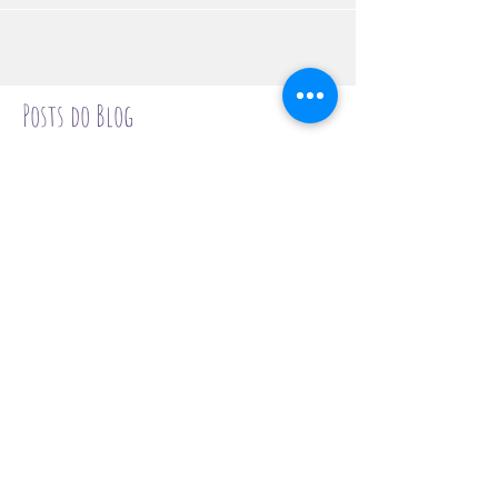
Posts do Blog
Busca