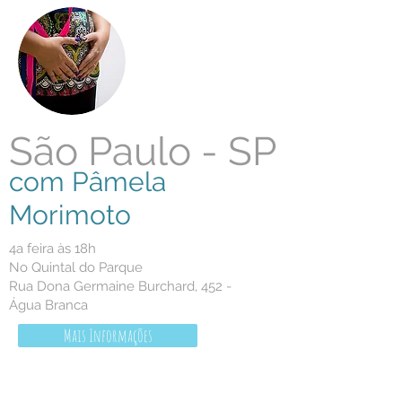
São Paulo - SP
com Pâmela
Morimoto
4a feira às 18h
No Quintal do Parque
Rua Dona Germaine Burchard, 452 -
Água Branca
Mais Informações