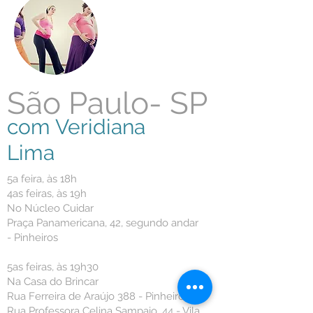
São Paulo- SP
com Veridiana
Lima
5a feira, às 18h
4as feiras, às 19h
No Núcleo Cuidar
Praça Panamericana, 42, segundo andar
- Pinheiros
5as feiras, às 19h30
Na Casa do Brincar
Rua Ferreira de Araújo 388 - Pinheiros
Rua Professora Celina Sampaio, 44 - Vila