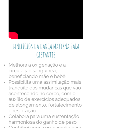
BENEFÍCIOS DA DANÇA MATERNA PARA
GESTANTES
Melhora a oxigenação e a
circulação sanguínea,
beneficiando mãe e bebê.
Possibilita uma assimilação mais
tranquila das mudanças que vão
acontecendo no corpo, com o
auxílio de exercícios adequados
de alongamento, fortalecimento
e respiração.
Colabora para uma sustentação
harmoniosa do ganho de peso.
Contribui com a preparação para