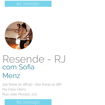
Mais Informações
Resende - RJ
com Sofia
Menz
3as feiras às 18h30 • 6as feiras às 16h
Na Casa Útero
Rua João Pessoa, 272
Mais Informações