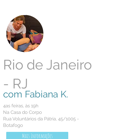
Rio de Janeiro
- RJ
com Fabiana K.
4as feiras, às 19h
Na Casa do Corpo
Rua Voluntários da Pátria, 45/1005 -
Botafogo
Mais Informações