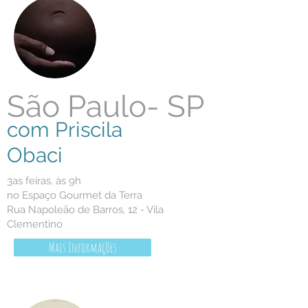
São Paulo- SP
com Priscila
Obaci
3as feiras, às 9h
no Espaço Gourmet da Terra
Rua Napoleão de Barros, 12 - Vila
Clementino
Mais Informações