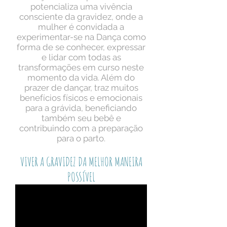
potencializa uma vivência
consciente da gravidez, onde a
mulher é convidada a
experimentar-se na Dança como
forma de se conhecer, expressar
e lidar com todas as
transformações em curso neste
momento da vida. Além do
prazer de dançar, traz muitos
benefícios físicos e emocionais
para a grávida, beneficiando
também seu bebê e
contribuindo com a preparação
para o parto.
VIVER A GRAVIDEZ DA MELHOR MANEIRA
POSSÍVEL