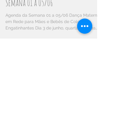
Dança Materna em Rede para Mães e
Bebês de Colo e Engatinhantes⁣⁣
Semana 01 a 05/06
Agenda da Semana⁣⁣ 01 a 05/06 Dança Materna
em Rede para Mães e Bebês de Colo e
Engatinhantes⁣⁣ Dia 3 de junho, quarta-feira, às
15h...
Posts do Blog