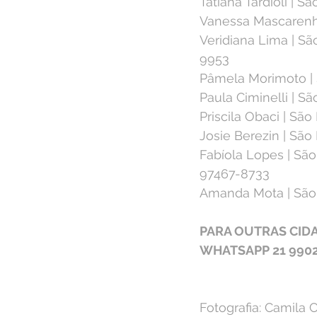
Tatiana Tardioli | S
Vanessa Mascarenhas
Veridiana Lima | Sã
9953⁣
Pâmela Morimoto | S
Paula Ciminelli | Sã
Priscila Obaci | São
Josie Berezin | São 
Fabíola Lopes | São
97467-8733⁣
Amanda Mota | São P
PARA OUTRAS CID
WHATSAPP 21 9902
Fotografia: Camila C