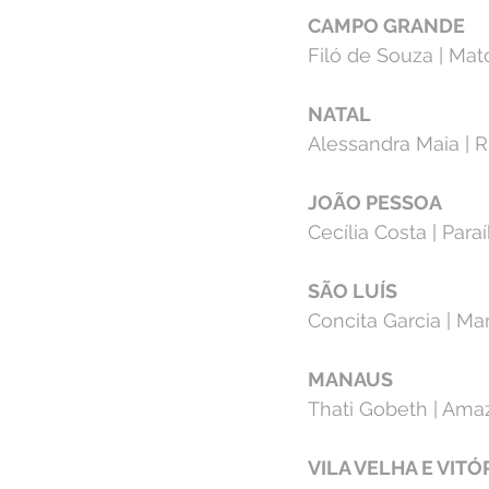
CAMPO GRANDE⁣
Filó de Souza | Ma
NATAL⁣
Alessandra Maia | R
JOÃO PESSOA⁣
Cecília Costa | Par
SÃO LUÍS⁣
Concita Garcia | Ma
MANAUS⁣
Thati Gobeth | Ama
VILA VELHA E VITÓR