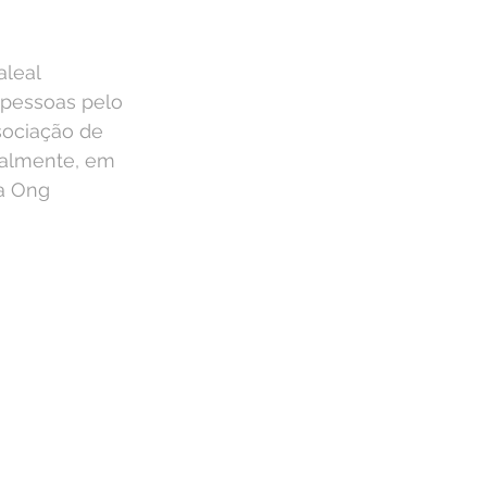
aleal
 pessoas pelo 
ociação de 
ualmente, em 
a Ong 