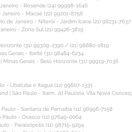
 Janeiro - Resende (24) 99998-1646⁣
e Janeiro - Macaé (22) 99201-8756⁣
o de Janeiro - Niterói - Jardim Icaraí (21) 98231-7637⁣
Janeiro - Zona Sul (21) 99426-3819⁣
 Horizonte (31) 99309-2390 / (21) 98880-1819⁣
as Gerais - Ibirité (31) 98484-6234⁣
| Minas Gerais - Belo Horizonte (31) 99919-7036⁣
lo - Ubatuba e Itaguá (12) 99607-1331⁣
 | São Paulo - Itaim, Jd Paulista, Vila Nova Conceiç
 Paulo - Santana de Parnaíba (11) 96996-7158⁣
o Paulo - Osasco (11) 97649-0064⁣
ulo - Paraisópolis (11) 98715-9294⁣