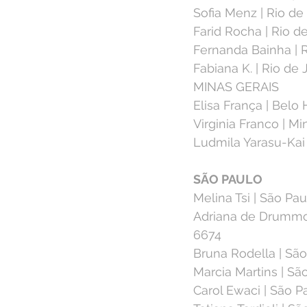
Sofia Menz | Rio de
Farid Rocha | Rio d
Fernanda Bainha | Ri
Fabiana K. | Rio de 
MINAS GERAIS⁣
Elisa França | Belo
Virginia Franco | Min
Ludmila Yarasu-Kai 
SÃO PAULO⁣
Melina Tsi | São Pau
Adriana de Drummond
6674⁣
Bruna Rodella | São
Marcia Martins | Sã
Carol Ewaci | São Pa