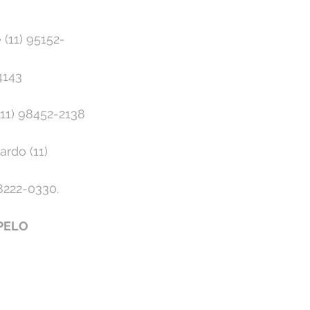
 (11) 95152-
143⁣
(11) 98452-2138⁣
rdo (11) 
222-0330.⁣
PELO 