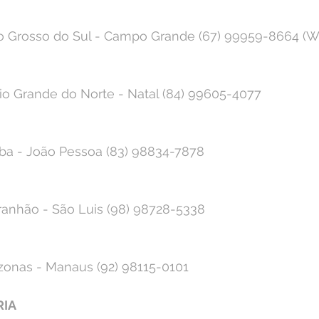
to Grosso do Sul - Campo Grande (67) 99959-8664 (W
io Grande do Norte - Natal (84) 99605-4077⁣
aíba - João Pessoa (83) 98834-7878⁣
ranhão - São Luis (98) 98728-5338⁣
zonas - Manaus (92) 98115-0101⁣
IA⁣