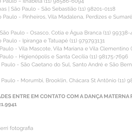
ão Paulo – Ilhabela (11) 98586-6094⁣
 | São Paulo - São Sebastião (11) 98201-0118⁣
o Paulo - Pinheiros, Vila Madalena, Perdizes e Sumaré
ão Paulo - Osasco, Cotia e Água Branca (11) 99338-4
o Paulo - Ipiranga e Tatuapé (11) 979793131⁣
 Paulo - Vila Mascote, Vila Mariana e Vila Clementino 
Paulo - Higienópolis e Santa Cecília (11) 98175-7696⁣
 Paulo - São Caetano do Sul, Santo André e São Berna
aulo - Morumbi, Brooklin, Chácara St Antônio (11) 98
ADES ENTRE EM CONTATO COM A DANÇA MATERNA 
1.9941
erri fotografia