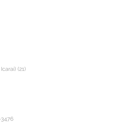
araí) (21) 
-3476⁣