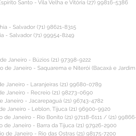
spírito Santo - Vila Velha e Vitória (27) 99816-5386⁣
ahia - Salvador (71) 98621-8315⁣
ia - Salvador (71) 99954-8249⁣
o de Janeiro - Búzios (21) 97398-9222⁣
o de Janeiro - Saquarema e Niterói (Bacaxá e Jardim Ic
de Janeiro - Laranjeiras (21) 99680-0789⁣
 de Janeiro - Recreio (21) 98273-0690⁣
de Janeiro - Jacarepaguá (21) 96743-4782⁣
de Janeiro - Leblon, Tijuca (21) 96900-9920⁣
o de Janeiro - Rio Bonito (21) 97118-6111 / (21) 99866
o de Janeiro - Barra da Tijuca (21) 97926-2900⁣
Rio de Janeiro - Rio das Ostras (21) 98175-7200⁣