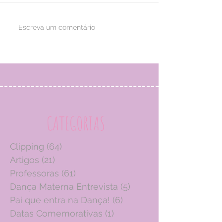
Escreva um comentário
CATEGORIAS
Clipping
(64)
64 posts
Artigos
(21)
21 posts
Professoras
(61)
61 posts
Dança Materna Entrevista
(5)
5 posts
Pai que entra na Dança!
(6)
6 posts
Datas Comemorativas
(1)
1 post