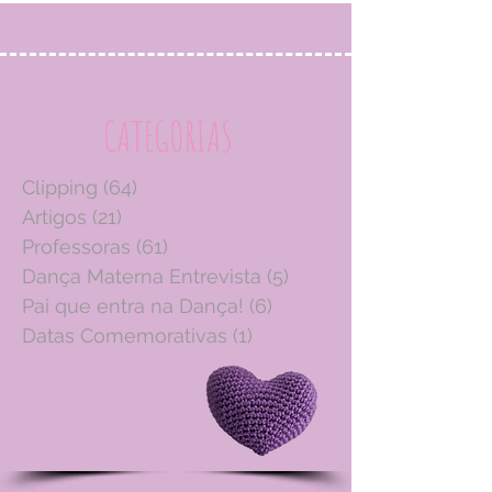
CATEGORIAS
Clipping
(64)
64 posts
Artigos
(21)
21 posts
Professoras
(61)
61 posts
Dança Materna Entrevista
(5)
5 posts
Pai que entra na Dança!
(6)
6 posts
Datas Comemorativas
(1)
1 post