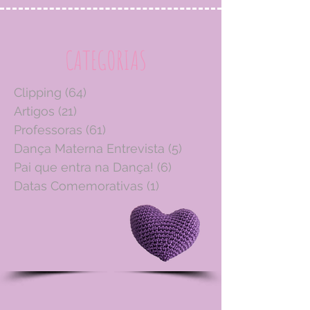
CATEGORIAS
Clipping
(64)
64 posts
Artigos
(21)
21 posts
Professoras
(61)
61 posts
Dança Materna Entrevista
(5)
5 posts
Pai que entra na Dança!
(6)
6 posts
Datas Comemorativas
(1)
1 post