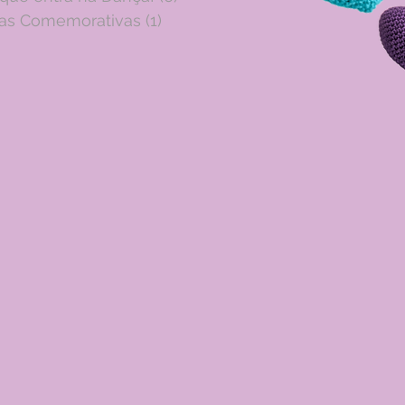
as Comemorativas
(1)
1 post