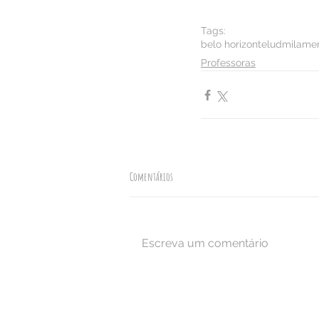
Tags:
belo horizonte
ludmila
men
Professoras
Comentários
Escreva um comentário