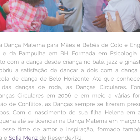
da Dança Materna para Mães e Bebês de Colo e Enga
i e da Pampulha em BH. Formada em Psicologia e
ato com a dança desde criança no balé, jazz e ginásti
obriu a satisfação de dançar a dois com a dança d
ola de dança de Belo Horizonte. Até que conhece
o das danças de roda, as Danças Circulares. Fo
anças Circulares em 2006 e em meio a várias fo
ão de Conflitos, as Danças sempre se fizeram pres
pos. Com o nascimento de sua filha Helena em 2
uena até se licenciar na Dança Materna em março d
a esse time de amor e inspiração, formado tamb
 e 
Sofia Menz 
de Resende/RJ.