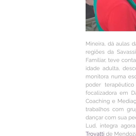
Mineira, dá aulas 
regiões da Savass
Familiar, teve cont
idade adulta, desc
monitora numa esc
poder terapêutic
focalizadora em D
Coaching e Mediaç
trabalhos com gru
dançar com sua peq
Lud, integra agor
Trovatti
 de Mendoza