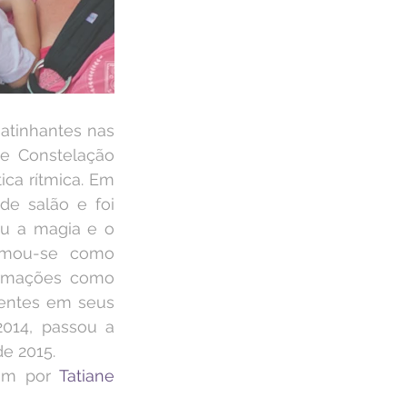
tinhantes nas 
 Constelação 
ca rítmica. Em 
e salão e foi 
u a magia e o 
rmou-se como 
rmações como 
entes em seus 
014, passou a 
e 2015.
ém por 
Tatiane 