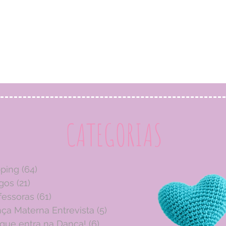
CATEGORIAS
pping
(64)
64 posts
igos
(21)
21 posts
fessoras
(61)
61 posts
ça Materna Entrevista
(5)
5 posts
 que entra na Dança!
(6)
6 posts