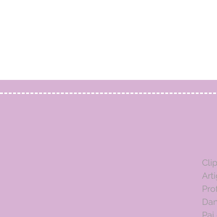
Cli
Art
Pro
Dan
Pai