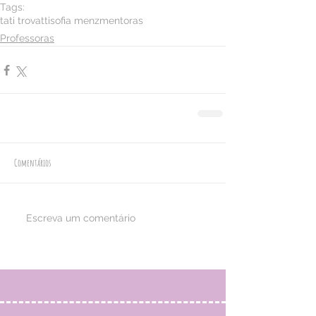
Tags:
tati trovatti
sofia menz
mentoras
Professoras
Comentários
Escreva um comentário