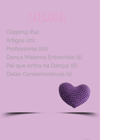
CATEGORIAS
Clipping
(64)
64 posts
Artigos
(21)
21 posts
Professoras
(61)
61 posts
Dança Materna Entrevista
(5)
5 posts
Pai que entra na Dança!
(6)
6 posts
Datas Comemorativas
(1)
1 post