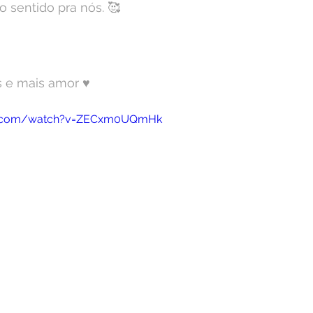
 sentido pra nós. 🥰
e mais amor ♥️
be.com/watch?v=ZECxm0UQmHk