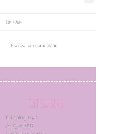
Comentários
Escreva um comentário
CATEGORIAS
Clipping
(64)
64 posts
Artigos
(21)
21 posts
Professoras
(61)
61 posts