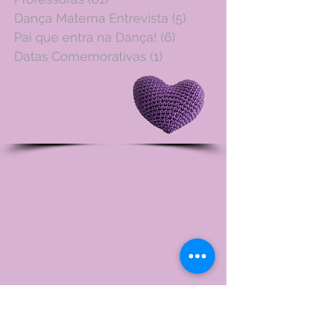
Dança Materna Entrevista
(5)
5 posts
Pai que entra na Dança!
(6)
6 posts
Datas Comemorativas
(1)
1 post