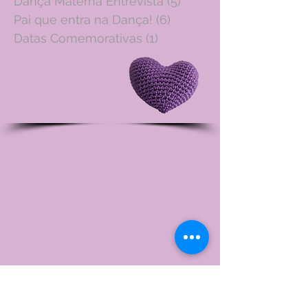
Dança Materna Entrevista
(5)
5 posts
Pai que entra na Dança!
(6)
6 posts
Datas Comemorativas
(1)
1 post