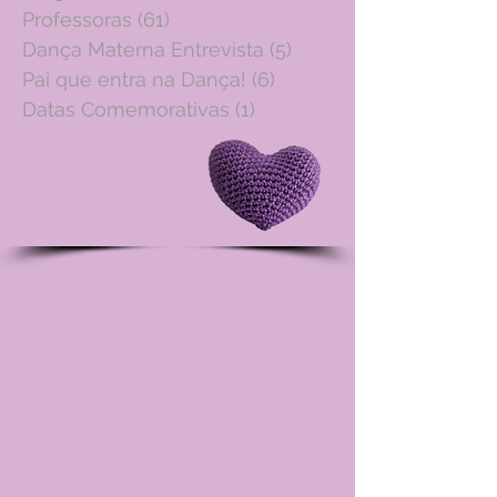
Professoras
(61)
61 posts
Dança Materna Entrevista
(5)
5 posts
Pai que entra na Dança!
(6)
6 posts
Datas Comemorativas
(1)
1 post