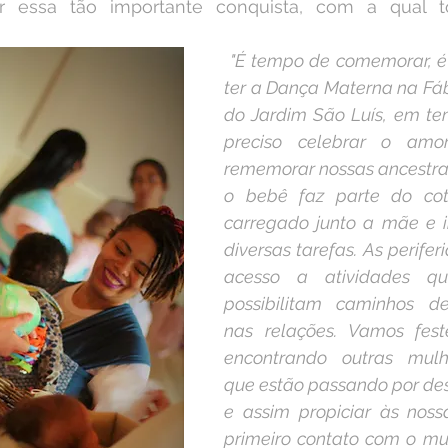
r essa tão importante conquista, com a qual t
"É tempo de comemorar, é
ter a Dança Materna na Fáb
do Jardim São Luís, em tem
preciso celebrar o amor
rememorar nossas ancestra
o bebê faz parte do coti
carregado junto a mãe e 
diversas tarefas. As perifer
acesso a atividades q
possibilitam caminhos d
nas relações. Vamos fest
encontrando outras mulhe
que estão passando por des
e assim propiciar às noss
primeiro contato com o mun