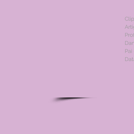
Cli
Art
Pro
Dan
Pai
Dat