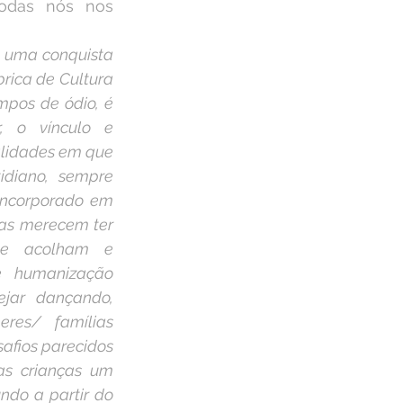
odas nós nos 
 uma conquista 
rica de Cultura 
pos de ódio, é 
, o vínculo e 
lidades em que 
diano, sempre 
incorporado em 
ias merecem ter 
ue acolham e 
e humanização 
ejar dançando, 
res/ famílias 
afios parecidos 
as crianças um 
do a partir do 