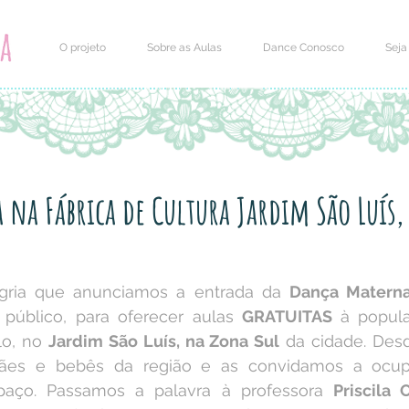
O projeto
Sobre as Aulas
Dance Conosco
Seja
na Fábrica de Cultura Jardim São Luís,
gria que anunciamos a entrada da 
Dança Matern
 público, para oferecer aulas 
GRATUITAS 
à popula
o, no 
Jardim São Luís, na Zona Sul
 da cidade. Des
ães e bebês da região e as convidamos a ocup
paço. Passamos a palavra à professora 
Priscila 