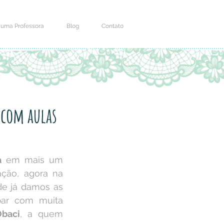
 uma Professora
Blog
Contato
 com aulas
a
 em mais um 
ção, agora na 
de já damos as 
ar com muita 
Obaci
, a quem 