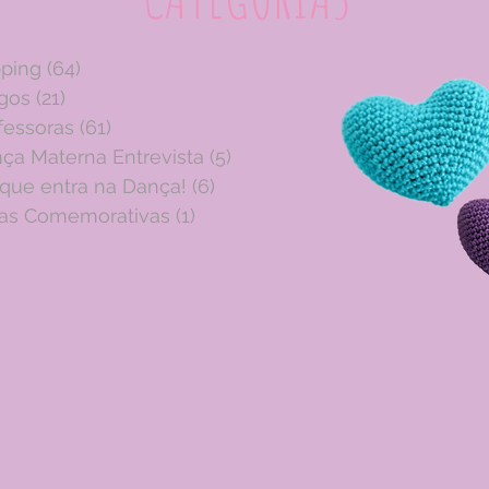
pping
(64)
64 posts
igos
(21)
21 posts
fessoras
(61)
61 posts
ça Materna Entrevista
(5)
5 posts
 que entra na Dança!
(6)
6 posts
as Comemorativas
(1)
1 post