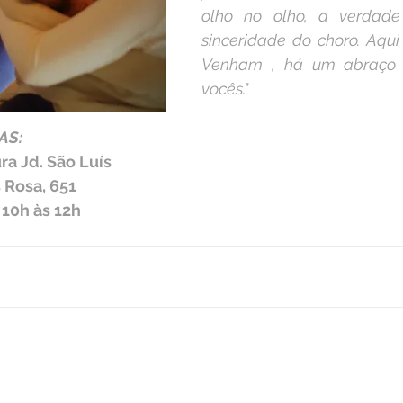
olho no olho, a verdad
sinceridade do choro. Aqui 
Venham , há um abraço e
vocês."
AS:
ra Jd. São Luís
 Rosa, 651
 10h às 12h