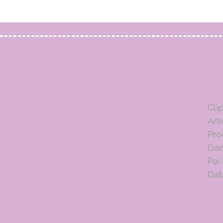
Cli
Art
Pro
Dan
Pai
Dat