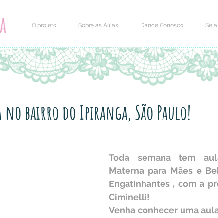
O projeto
Sobre as Aulas
Dance Conosco
Seja
 no bairro do Ipiranga, São Paulo!
Toda semana tem aul
Materna para Mães e Beb
Engatinhantes , com a pr
Ciminelli!
Venha conhecer uma aula!