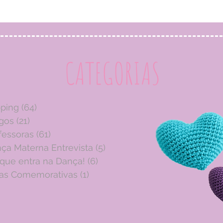
CATEGORIAS
pping
(64)
64 posts
igos
(21)
21 posts
fessoras
(61)
61 posts
ça Materna Entrevista
(5)
5 posts
 que entra na Dança!
(6)
6 posts
as Comemorativas
(1)
1 post