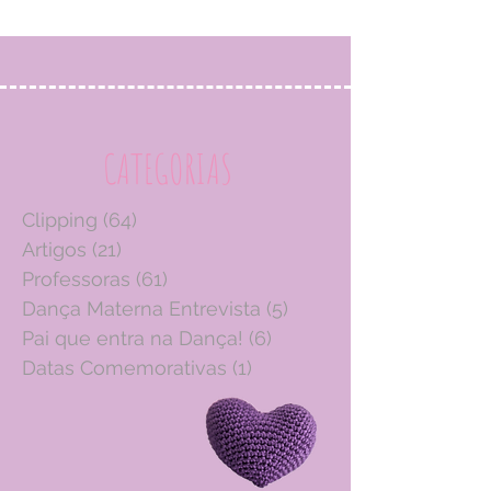
CATEGORIAS
Clipping
(64)
64 posts
Artigos
(21)
21 posts
Professoras
(61)
61 posts
Dança Materna Entrevista
(5)
5 posts
Pai que entra na Dança!
(6)
6 posts
Datas Comemorativas
(1)
1 post