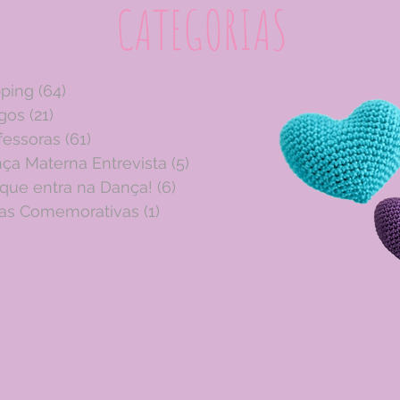
CATEGORIAS
pping
(64)
64 posts
igos
(21)
21 posts
fessoras
(61)
61 posts
ça Materna Entrevista
(5)
5 posts
 que entra na Dança!
(6)
6 posts
as Comemorativas
(1)
1 post