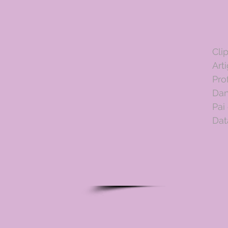
Cli
Art
Pro
Dan
Pai
Dat