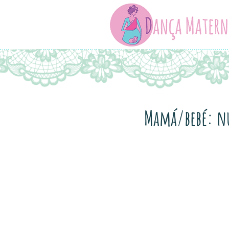
Mamá/bebé: nu
Mamá
Dança Materna, cam
captan cada día 