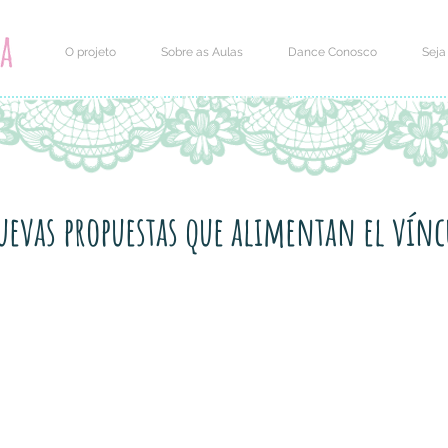
O projeto
Sobre as Aulas
Dance Conosco
Seja
evas propuestas que alimentan el vínc
/bebé: nuevas propuestas que alimentan el víncul
inata con cochecitos y natación son algunas de las i
más mujeres con sus hijos. La idea es mantenerse en
poder compartir con los pequeños.
Hacé click en la imagen para ler la nota!!