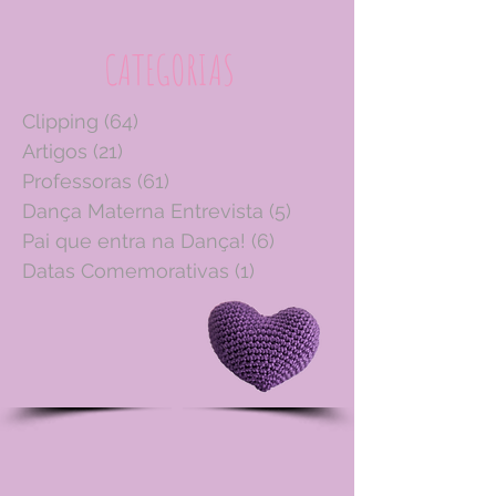
CATEGORIAS
Clipping
(64)
64 posts
Artigos
(21)
21 posts
Professoras
(61)
61 posts
Dança Materna Entrevista
(5)
5 posts
Pai que entra na Dança!
(6)
6 posts
Datas Comemorativas
(1)
1 post